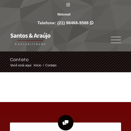
Webmail
Telefone:
(21) 96468-9588

Contato
Você está aqui:
Início
/
Contato