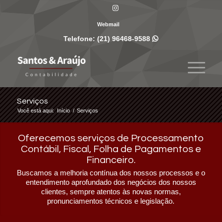
Webmail
Telefone:
(21) 96468-9588

Serviços
Você está aqui:
Início
/
Serviços
Oferecemos serviços de Processamento
Contábil, Fiscal, Folha de Pagamentos e
Financeiro.
Buscamos a melhoria contínua dos nossos processos e o
entendimento aprofundado dos negócios dos nossos
clientes, sempre atentos às novas normas,
pronunciamentos técnicos e legislação.